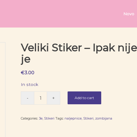
Novo
Veliki Stiker – Ipak n
je
€
3.00
In stock
Add to cart
Categories:
3e
,
Stikeri
Tags:
naljepnice
,
Stikeri
,
zombijana