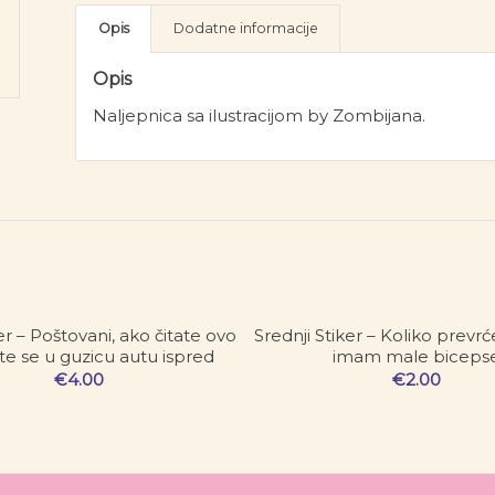
Opis
Dodatne informacije
Opis
Naljepnica sa ilustracijom by Zombijana.
er – Poštovani, ako čitate ovo
Srednji Stiker – Koliko prev
ste se u guzicu autu ispred
imam male biceps
€
4.00
€
2.00