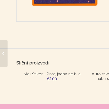
Srednji
Stiker –
Koliko
prevrćem
Slični proizvodi
očima,
imam
Mali Stiker – Pričaj jadna ne bila
Auto stik
male
nabili 
€
1.00
bicepse