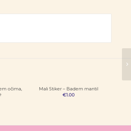
rćem očima,
Mali Stiker – Badem mantil
e
€
1.00