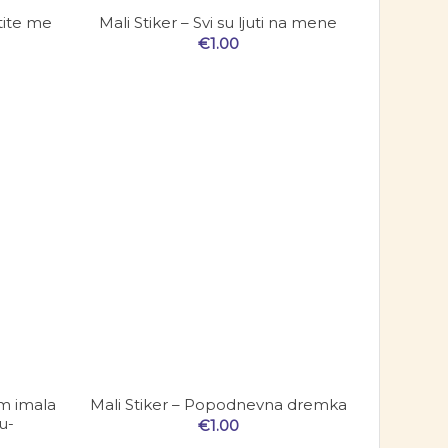
štite me
Mali Stiker – Svi su ljuti na mene
€
1.00
am imala
Mali Stiker – Popodnevna dremka
u-
€
1.00