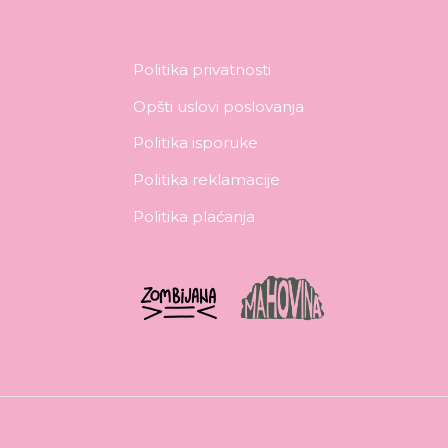
Politika privatnosti
Opšti uslovi poslovanja
Politika isporuke
Politika reklamacije
Politika plaćanja