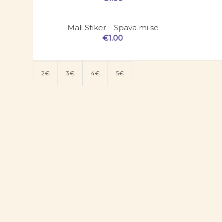
Mali Stiker – Spava mi se
€
1.00
2€
3€
4€
5€