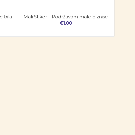
e bila
Mali Stiker – Podržavam male biznise
€
1.00