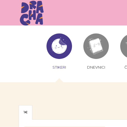
STIKERI
DNEVNICI
Č
1€