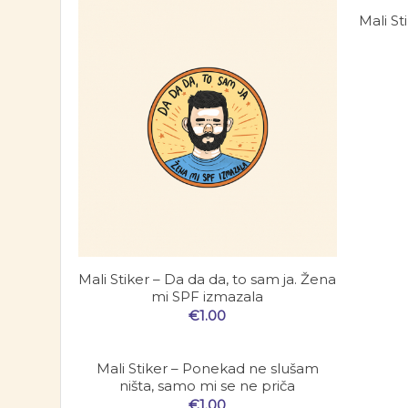
Mali St
Mali Stiker – Da da da, to sam ja. Žena
mi SPF izmazala
€
1.00
Mali Stiker – Ponekad ne slušam
ništa, samo mi se ne priča
€
1.00