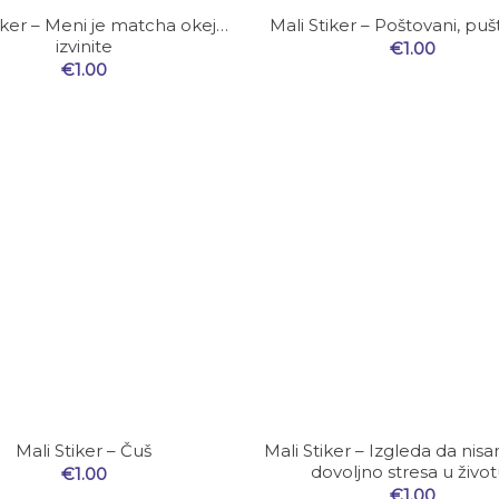
iker – Meni je matcha okej…
Mali Stiker – Poštovani, pu
izvinite
€
1.00
€
1.00
Mali Stiker – Čuš
Mali Stiker – Izgleda da nis
dovoljno stresa u život
€
1.00
€
1.00