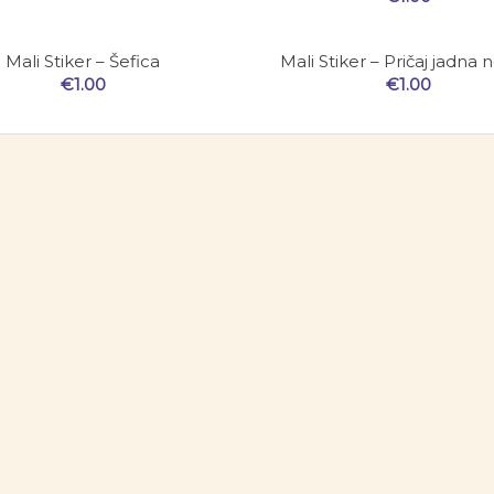
Mali Stiker – Šefica
Mali Stiker – Pričaj jadna n
€
1.00
€
1.00