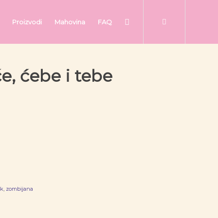
Proizvodi
Mahovina
FAQ
će, ćebe i tebe
ik
,
zombijana