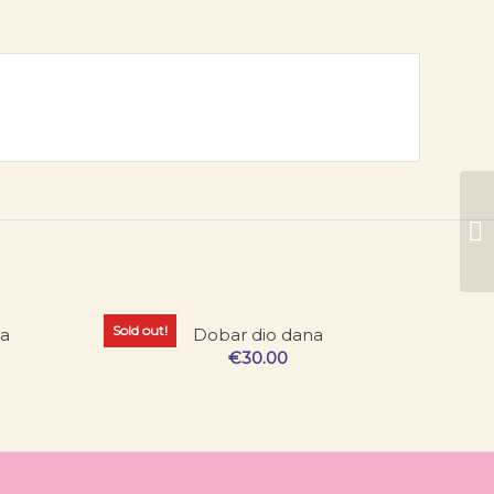
Sold out!
na
Dobar dio dana
€
30.00