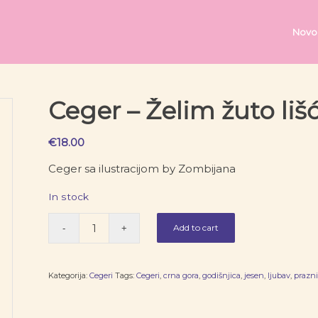
Novo
Ceger – Želim žuto liš
€
18.00
Ceger sa ilustracijom by Zombijana
In stock
Add to cart
Kategorija:
Cegeri
Tags:
Cegeri
,
crna gora
,
godišnjica
,
jesen
,
ljubav
,
prazn