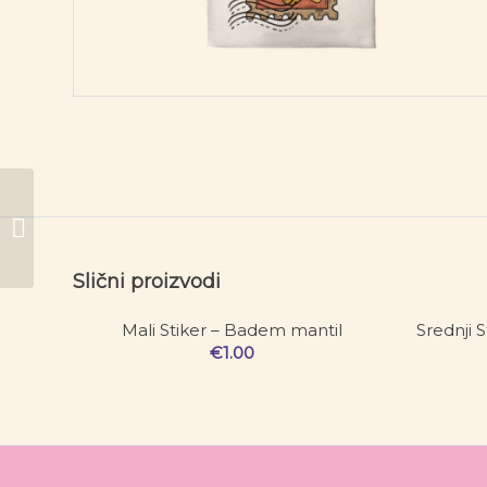
Bookmarker – Knjiški
moljac
Slični proizvodi
Mali Stiker – Badem mantil
Srednji 
€
1.00