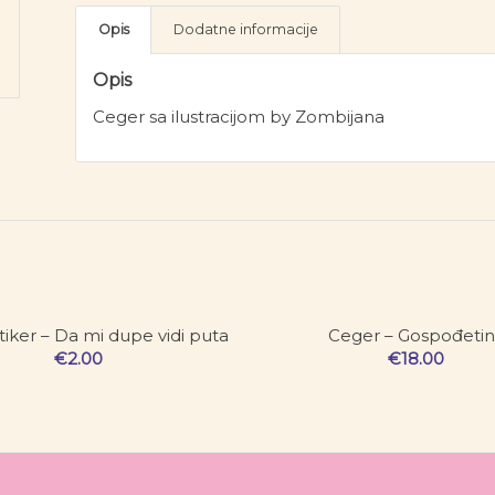
Opis
Dodatne informacije
Opis
Ceger sa ilustracijom by Zombijana
Stiker – Da mi dupe vidi puta
Ceger – Gospođeti
€
2.00
€
18.00