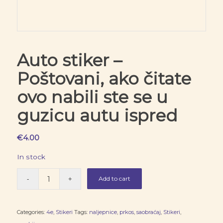
Auto stiker –
Poštovani, ako čitate
ovo nabili ste se u
guzicu autu ispred
€
4.00
In stock
Add to cart
Categories:
4e
,
Stikeri
Tags:
naljepnice
,
prkos
,
saobraćaj
,
Stikeri
,