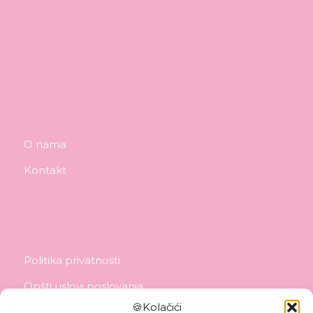
O nama
Kontakt
Politika privatnosti
Opšti uslovi poslovanja
🍪Kolačići
Politika isporuke