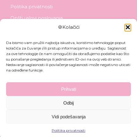
Politika privatnosti
Opšti uslovi poslovanja
🍪Kolačići
Politika isporuke
Politika reklamacije
Da bismo vam pružili najbolja iskustva, koristimo tehnologije poput
kolačića za čuvanje i/ili pristup informacijama o uređaju. Saglasnost
Politika plaćanja
za ove tehnologije će nam omogućiti da obrađujemo podatke kao što
su ponašanje pregledanja ili jedinstveni ID-ovi na ovoj veb stranici.
Nedavanje saglasnosti ili povlačenje saglasnosti može negativno uticati
na određene funkcije.
Prihvati
Odbij
Vidi podešavanja
©Copyright 2025 - Dracha d.o.o.
Politika privatnosti