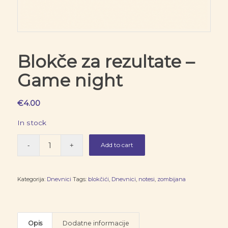
Blokče za rezultate –
Game night
€
4.00
In stock
Add to cart
Kategorija:
Dnevnici
Tags:
blokčići
,
Dnevnici
,
notesi
,
zombijana
Opis
Dodatne informacije