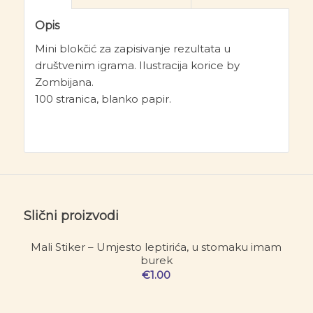
Opis
Mini blokčić za zapisivanje rezultata u
društvenim igrama. Ilustracija korice by
Zombijana.
100 stranica, blanko papir.
Slični proizvodi
Mali Stiker – Umjesto leptirića, u stomaku imam
burek
€
1.00