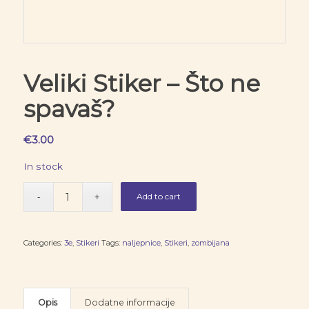
Veliki Stiker – Što ne
spavaš?
€
3.00
In stock
Add to cart
Categories:
3e
,
Stikeri
Tags:
naljepnice
,
Stikeri
,
zombijana
Opis
Dodatne informacije