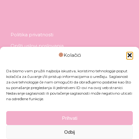
Politika privatnosti
Opšti uslovi poslovanja
Kolačići
Politika isporuke
Politika reklamacije
Da bismo vam pružili najbolja iskustva, koristimo tehnologije poput
kolačića za čuvanje i/ili pristup informacijama o uređaju. Saglasnost
Politika plaćanja
za ove tehnologije će nam omogućiti da obrađujemo podatke kao što
su ponašanje pregledanja ili jedinstveni ID-ovi na ovoj veb stranici.
Nedavanje saglasnosti ili povlačenje saglasnosti može negativno uticati
na određene funkcije.
Prihvati
Odbij